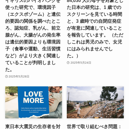
イギリスのバイオバンクを
84,030 人の母子を対象とし
使った研究で、環境因子
た日本の研究は、1 歳での
（エクスポゾーム）と遺伝
スクリーンを見ている時間
的要因の関係を調べたとこ
と、3 歳時での自閉症発症
ろ、認知症、乳がん、前立
が有意に関連していること
腺がん、大腸がんの発生率
を報告しています。 （ただ
は遺伝的要因よりも環境因
しこれは男児のみで、女児
子（食事や運動、生活習慣
にはみられませんでし
など）がより大きく関連し
た。）
ていることが判明しまし
2025年5月24日
た。
2025年5月28日
東日本大震災の生存者を対
世界で取り組むべき問題：