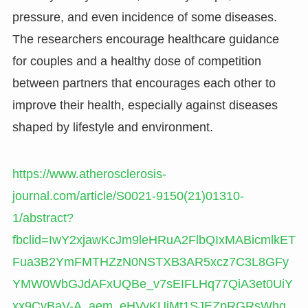
pressure, and even incidence of some diseases.
The researchers encourage healthcare guidance
for couples and a healthy dose of competition
between partners that encourages each other to
improve their health, especially against diseases
shaped by lifestyle and environment.
https://www.atherosclerosis-
journal.com/article/S0021-9150(21)01310-
1/abstract?
fbclid=IwY2xjawKcJm9leHRuA2FlbQIxMABicmlkET
Fua3B2YmFMTHZzN0NSTXB3AR5xcz7C3L8GFy
YMW0WbGJdAFxUQBe_v7sEIFLHq77QiA3et0UiY
xx9CyBaV-A_aem_eHVyKUjMt1SJEZpRGRsWhg