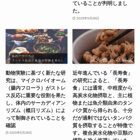
ていることが判明しまし
た。
2025年5月28日
動物実験に基づく新たな研
近年進んでいる「長寿食」
究は、マイクロバイオーム
の研究によると、「長寿
（腸内フローラ）がストレ
食」には通常、中程度から
ス反応に重要な役割を果た
高炭水化物摂取と、主に植
し、体内のサーカディアン
物または魚介類由来のタン
リズム（概日リズム）によ
パク質から得られる、十分
って制御されていることを
だが過剰ではないタンパク
確認
質を摂取することが特徴で
す。複合炭水化物や豆類の
2025年5月28日