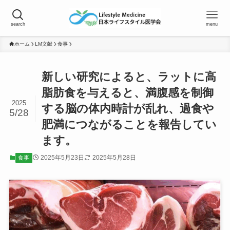
search
menu
ホーム
LM文献
食事
新しい研究によると、ラットに高
脂肪食を与えると、満腹感を制御
2025
する脳の体内時計が乱れ、過食や
5/28
肥満につながることを報告してい
ます。
2025年5月23日
2025年5月28日
食事