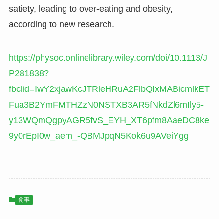
satiety, leading to over-eating and obesity,
according to new research.
https://physoc.onlinelibrary.wiley.com/doi/10.1113/J
P281838?
fbclid=IwY2xjawKcJTRleHRuA2FlbQIxMABicmlkET
Fua3B2YmFMTHZzN0NSTXB3AR5fNkdZl6mIly5-
y13WQmQgpyAGR5fvS_EYH_XT6pfm8AaeDC8ke
9y0rEpI0w_aem_-QBMJpqN5Kok6u9AVeiYgg
食事