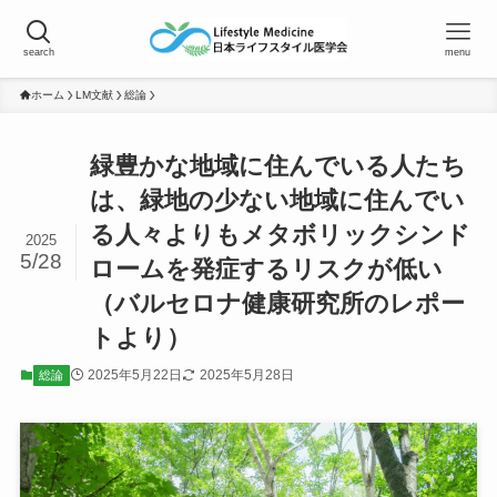
search
menu
ホーム
LM文献
総論
緑豊かな地域に住んでいる人たち
は、緑地の少ない地域に住んでい
る人々よりもメタボリックシンド
2025
5/28
ロームを発症するリスクが低い
（バルセロナ健康研究所のレポー
トより）
2025年5月22日
2025年5月28日
総論