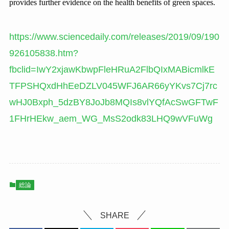
provides further evidence on the health benefits of green spaces.
https://www.sciencedaily.com/releases/2019/09/190
926105838.htm?
fbclid=IwY2xjawKbwpFleHRuA2FlbQIxMABicmlkE
TFPSHQxdHhEeDZLV045WFJ6AR66yYKvs7Cj7rc
wHJ0Bxph_5dzBY8JoJb8MQIs8vlYQfAcSwGFTwF
1FHrHEkw_aem_WG_MsS2odk83LHQ9wVFuWg
総論
SHARE