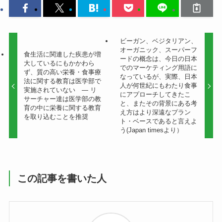
ビーガン、ベジタリアン、
オーガニック、スーパーフ
食生活に関連した疾患が増
ードの概念は、今日の日本
大しているにもかかわら
でのマーケティング用語に
ず、質の高い栄養・食事療
なっているが、実際、日本
法に関する教育は医学部で
人が何世紀にもわたり食事
実施されていない ― リ
にアプローチしてきたこ
サーチャー達は医学部の教
と、またその背景にある考
育の中に栄養に関する教育
え方はより深遠なプラン
を取り込むことを推奨
ト・ベースであると言えよ
う(Japan timesより）
この記事を書いた人