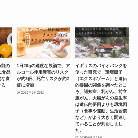
万能の
1日20gの適度な飲酒で、ア
イギリスのバイオバンクを
に食品
ルコール使用障害のリスク
使った研究で、環境因子
的な食
が約3倍、死亡リスクが約2
（エクスポゾーム）と遺伝
きる
倍に増加
的要因の関係を調べたとこ
ろ、認知症、乳がん、前立
2025年5月28日
腺がん、大腸がんの発生率
は遺伝的要因よりも環境因
子（食事や運動、生活習慣
など）がより大きく関連し
ていることが判明しまし
た。
2025年5月28日