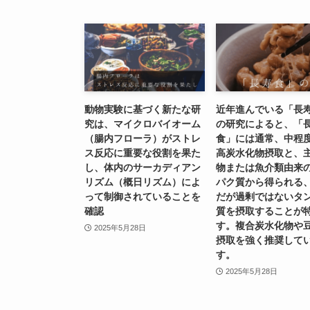
動物実験に基づく新たな研
近年進んでいる「長
究は、マイクロバイオーム
の研究によると、「
（腸内フローラ）がストレ
食」には通常、中程
ス反応に重要な役割を果た
高炭水化物摂取と、
し、体内のサーカディアン
物または魚介類由来
リズム（概日リズム）によ
パク質から得られる
って制御されていることを
だが過剰ではないタ
確認
質を摂取することが
す。複合炭水化物や
2025年5月28日
摂取を強く推奨して
す。
2025年5月28日