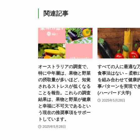
関連記事
オーストラリアの調査で、
すべての人に最適な
特に中年層は、果物と野菜
食事法はない – 柔軟
の摂取量が多いほど、知覚
を組み合わせて健康
されるストレスが低くなる
事パターンを実現で
ことを報告。これらの調査
(ハーバード大学)
結果は、果物と野菜が健康
2025年5月28日
と幸福に不可欠であるとい
う現在の推奨事項をサポー
トしています。
2025年5月28日