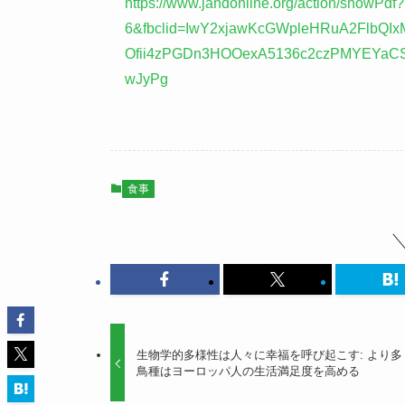
https://www.jandonline.org/action/showP
6&fbclid=IwY2xjawKcGWpleHRuA2FlbQ
Ofii4zPGDn3HOOexA5136c2czPMYEYaCS
wJyPg
食事
生物学的多様性は人々に幸福を呼び起こす: より多
鳥種はヨーロッパ人の生活満足度を高める