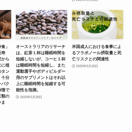
寿食」
オーストラリアのリサーチ
米国成人における食事によ
長寿
は、紅茶１杯は睡眠時間を
るフラボノール摂取量と死
度から
短縮しないが、コーヒ１杯
亡リスクとの関連性
主に植
は睡眠時間を短縮し、また
2025年5月28日
のタン
運動選手やボディビルダー
、十分
用のサプリメントはそれ以
ンパク
上に睡眠時間を短縮する可
特徴で
能性を指摘。
豆類の
2025年5月28日
いま