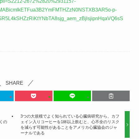
df?pii=S2212-2672%2820%2931157-
IxMABicmlkETFua3B2YmFMTHZzN0NSTXB3AR5o-p-
R5L4kSHZzRiKtYNbTA8sjg_aem_zBjlsjipnHqaVQ6sS
SHARE
3つの大規模でよく知られている心臓病研究から、カフ
くの
ェイン入りコーヒーを1杯以上飲むと、心不全のリスク
を減らす可能性があることをアメリカ心臓協会のジャ
ーナルである