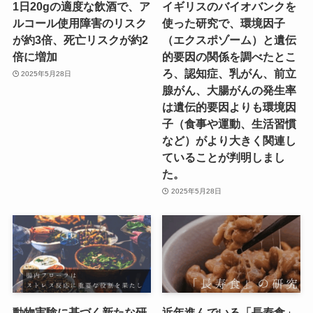
1日20gの適度な飲酒で、ア
イギリスのバイオバンクを
ルコール使用障害のリスク
使った研究で、環境因子
が約3倍、死亡リスクが約2
（エクスポゾーム）と遺伝
倍に増加
的要因の関係を調べたとこ
ろ、認知症、乳がん、前立
2025年5月28日
腺がん、大腸がんの発生率
は遺伝的要因よりも環境因
子（食事や運動、生活習慣
など）がより大きく関連し
ていることが判明しまし
た。
2025年5月28日
動物実験に基づく新たな研
近年進んでいる「長寿食」