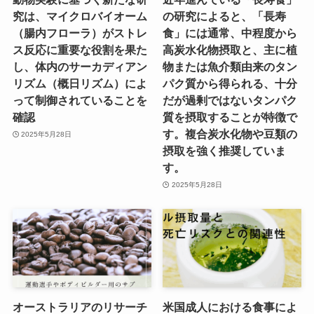
究は、マイクロバイオーム
の研究によると、「長寿
（腸内フローラ）がストレ
食」には通常、中程度から
ス反応に重要な役割を果た
高炭水化物摂取と、主に植
し、体内のサーカディアン
物または魚介類由来のタン
リズム（概日リズム）によ
パク質から得られる、十分
って制御されていることを
だが過剰ではないタンパク
確認
質を摂取することが特徴で
す。複合炭水化物や豆類の
2025年5月28日
摂取を強く推奨していま
す。
2025年5月28日
オーストラリアのリサーチ
米国成人における食事によ