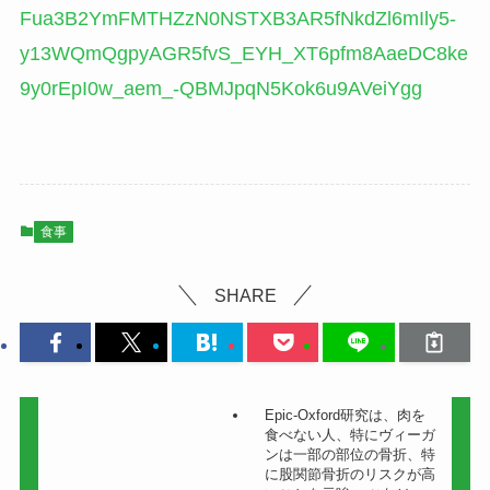
Fua3B2YmFMTHZzN0NSTXB3AR5fNkdZl6mIly5-
y13WQmQgpyAGR5fvS_EYH_XT6pfm8AaeDC8ke
9y0rEpI0w_aem_-QBMJpqN5Kok6u9AVeiYgg
食事
SHARE
Epic-Oxford研究は、肉を
食べない人、特にヴィーガ
ンは一部の部位の骨折、特
に股関節骨折のリスクが高