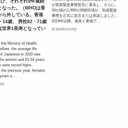
延び、それぞれ9年連続
が気候緊急事態宣言に署名し、さらに、
となった。（WHOは香
34か国の1,990の管轄区域が、気候緊急
から外している。香港
事態を正式に宣言または承認しました。
2019年以降、南米と東南ア...
・14歳、 男性82・71歳
は世界1長寿となってい
2025年5月23日
 the Ministry of Health,
lfare, the average life
of Japanese in 2020 was
 for women and 81.64 years
h were record highs.
 the previous year, females
years a...
23日