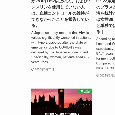
が25 kg / m2以上の人、およびイ
0・22歳
ンスリンを使用していない人
のプラス
は、血糖コントロールの維持が
港を統計
できなかったことを報告してい
は女性88
る。
と単独で
る.）
A Japanese study reported that HbA1c
values significantly worsened in patients
According to
with type 2 diabetes after the state of
Labor and We
emergency due to COVID-19 was
expectancy 
declared by the Japanese government.
87.74 years
Specifically, women, patients aged ≥ 65
for men, bot
years, thos...
Compared to
were + 0.30 
2025年5月23日
2025年5月
総論