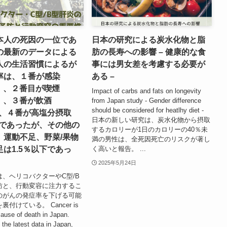
本人の死因の一位であ
日本の研究による炭水化物と脂
の最新のデータによる
肪の長寿への影響 – 健康的な食
人の生活習慣によるが
事には男女差を考慮する必要が
率は、１番が感染
ある –
％）、２番目が喫煙
Impact of carbs and fats on longevity
％）、３番が飲酒
from Japan study - Gender difference
should be considered for heatlhy diet -
）、４番が高塩分摂取
日本の新しい研究は、炭水化物から摂取
）であったが、その他の
するカロリーが1日のカロリーの40％未
、運動不足、野菜/果物
満の男性は、全死因死亡のリスクが著し
く高いと報告。 ...
は1.5％以下であっ
2025年5月24日
、ヘリコバクターやC型/B
防と、行動変容に注力するこ
のがんの発症率を下げる可能
付けている。 Cancer is
cause of death in Japan.
 the latest data in Japan,