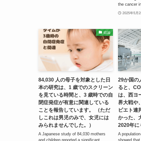
the cancer in
2025年5月
総論
84,030 人の母子を対象とした日
29か国
本の研究は、1 歳でのスクリーン
ると、CO
を見ている時間と、3 歳時での自
は、西ヨ
閉症発症が有意に関連している
界大戦や
ことを報告しています。 （ただ
ビエト連
しこれは男児のみで、女児には
かった、
みられませんでした。）
2020年
A Japanese study of 84,030 mothers
A population
and children reported a significant
showed that