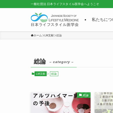
一般社団法 日本ライフスタイル医学会へようこそ
私たちにつ
ホーム
LM文献
総論
総論
– category –
LM文献
総論
総論