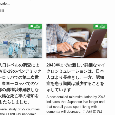
cide...
28日
総論
総論
の人口レベルの調査によ
2043年までの新しい詳細なマイ
VID-19のパンデミック
クロシミュレーションは、日本
ーロッパでの第二次世
人はより長生きし、一方、認知
、東ヨーロッパでのソ
症を患う期間は減少することを
邦の崩壊以来経験しな
示しています
大幅な死亡率の増加を
A new detailed microsimulation by 2043
にもたらしました。
indicates that Japanese live longer and
that overall years spent living with
-level study of 29 countries
dementia will decrease. この研究では、
 the COVID-19 pandemic