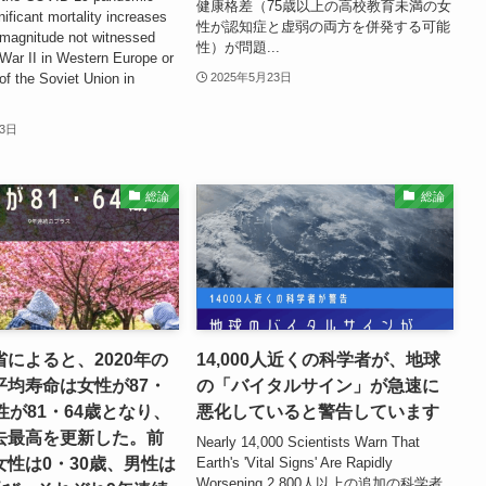
健康格差（75歳以上の高校教育未満の女
nificant mortality increases
性が認知症と虚弱の両方を併発する可能
 magnitude not witnessed
性）が問題...
War II in Western Europe or
of the Soviet Union in
2025年5月23日
23日
総論
総論
によると、2020年の
14,000人近くの科学者が、地球
平均寿命は女性が87・
の「バイタルサイン」が急速に
性が81・64歳となり、
悪化していると警告しています
去最高を更新した。前
Nearly 14,000 Scientists Warn That
女性は0・30歳、男性は
Earth's 'Vital Signs' Are Rapidly
Worsening 2,800人以上の追加の科学者