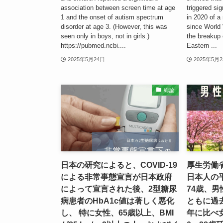
association between screen time at age
triggered sig
1 and the onset of autism spectrum
in 2020 of a
disorder at age 3. (However, this was
since World 
seen only in boys, not in girls.)
the breakup 
https://pubmed.ncbi....
Eastern ...
2025年5月24日
2025年5月
総論
日本の研究によると、COVID-19
厚生労働省
による非常事態宣言が日本政府
日本人の
によって宣言された後、2型糖尿
74歳、男
病患者のHbA1c値は著しく悪化
ともに過
し、 特に女性、65歳以上、BMI
年に比べ