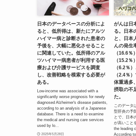
日本のデータベースの分析によ
がんは日
ると、低所得は、新たにアルツ
る。日本
ハイマー病と診断された患者の
と、日本
予後を、大幅に悪化させること
んの発生
に関連していた。低所得のアル
（16.6
ツハイマー病患者が利用する医
（15.2
療および介護サービスを調査
（6.2％
し、改善戦略を模索する必要が
（2.4％
ある。
体重過多
摂取の不足
Low-income was associated with a
た。
significantly worse prognosis for newly
diagnosed Alzheimer's disease patients,
このデータは
according to an analysis of a Japanese
型肝炎の予
database. There is a need to examine
とで、日本
the medical and nursing care services
が高いことを裏
used by lo...
the leading 
According to
2025年5月28日