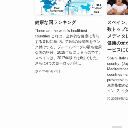
健康な国ランキング
スペイン
数トップ
These are the world's healthiest
メディタ
countries これは、全体的な健康に寄与
する要因に基づいて169の経済圏をラン
健康の元
ク付けする、ブルームバーグの最も健康
ービスに
な国の格付け2019年版によるものです。
スペインは、2017年版では6位でした。
Spain, Italy 
さらに4つのヨーロッパ諸...
country! (Ja
Mediterrane
2025年5月22日
countries he
preventiv
康国指数の2
イン, 2. イ
2025年5月