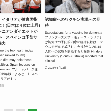
、イタリアが健康国指
認知症へのワクチン実現への期
に！(日本は４位に上昇)
待
レニアンダイエットが
Expectations for a vaccine for dementia
か スペインは予防サ
フリンダース大学（南オーストラリア）
は認知症の予防的治療の臨床試験は、マ
注力
ウスモデルで成功し、今後2年以内には
are the top health index
人間への試験を開始すると報告 Flinders
pan ranked fourth)
University (South Australia) reported that
an diet may help these
clinical ...
althier. Spain focuses on
2025年5月22日
e services. ブルームバーグ健
019年版によると、1. スペ
タリアがトッ...
22日