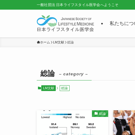
一般社団法 日本ライフスタイル医学会へようこそ
私たちにつ
ホーム
LM文献
総論
総論
– category –
LM文献
総論
総論